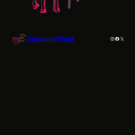
HundundPferd
Instagram
Faceboo
X