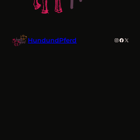
HundundPferd
Instagram
Faceboo
X